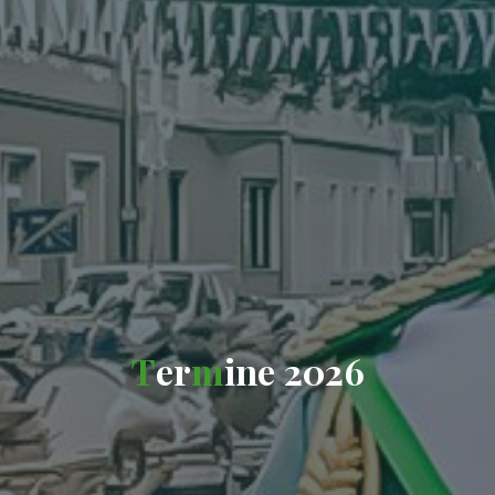
T
e
r
m
i
n
e
2
0
2
6